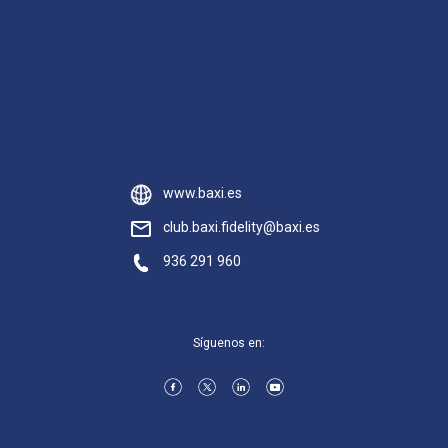
www.baxi.es
club.baxi.fidelity@baxi.es
936 291 960
Síguenos en: